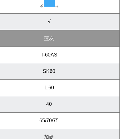
√
蓝友
T-60AS
SK60
1.60
40
65/70/75
加硬