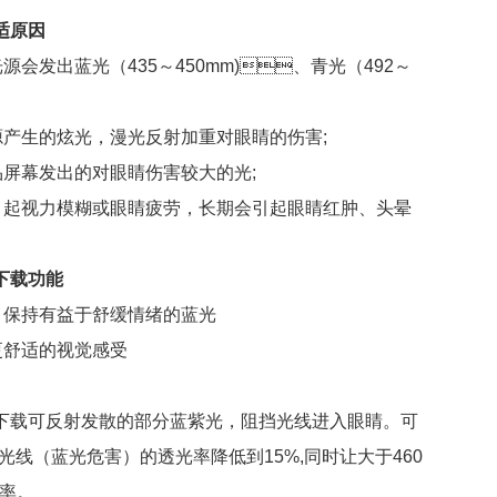
适原因
光源会发出蓝光（435～450mm)、青光（492～
源产生的炫光，漫光反射加重对眼睛的伤害;
品屏幕发出的对眼睛伤害较大的光;
起视力模糊或眼睛疲劳，长期会引起眼睛红肿、头晕
下载功能
，保持有益于舒缓情绪的蓝光
，更舒适的视觉感受
可反射发散的部分蓝紫光，阻挡光线进入眼睛。可
 nm光线（蓝光危害）的透光率降低到15%,同时让大于460
。