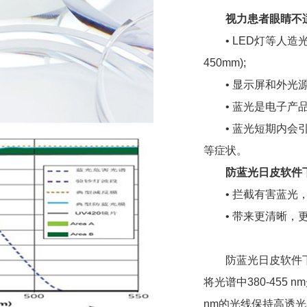
视力患者眼睛不
• LED灯等人造
450mm);
• 显示屏和外光
• 蓝光是电子产
• 蓝光短期内会引
等症状。
防蓝光日皮软件
• 拦截有害蓝光
• 带来更清晰
防蓝光日皮软件下载
将光谱中380-455
nm的光线保持高透光率